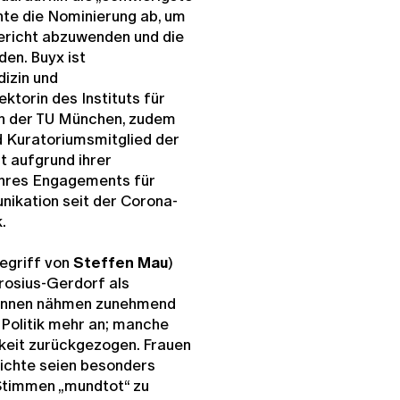
nte die Nominierung ab, um
richt abzuwenden und die
den. Buyx ist
dizin und
torin des Instituts für
an der TU München, zudem
d Kuratoriumsmitglied der
 aufgrund ihrer
ihres Engagements für
ikation seit der Corona-
.
Begriff von
Steffen Mau
)
rosius-Gerdorf als
r:innen nähmen zunehmend
Politik mehr an; manche
hkeit zurückgezogen. Frauen
ichte seien besonders
 Stimmen „mundtot“ zu