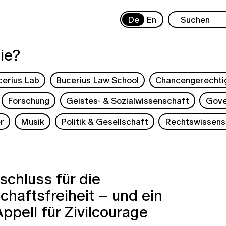
De
En
ie?
cerius Lab
Bucerius Law School
Chancengerechti
Forschung
Geistes- & Sozialwissenschaft
Gove
r
Musik
Politik & Gesellschaft
Rechtswissens
schluss für die
haftsfreiheit – und ein
Appell für Zivilcourage