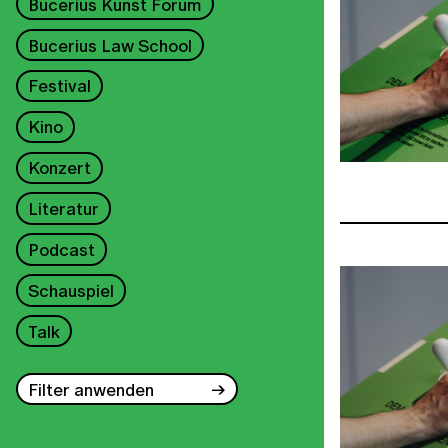
Bucerius Kunst Forum
Bucerius Law School
Festival
Kino
Konzert
Literatur
Podcast
Schauspiel
Talk
Filter anwenden