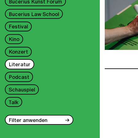
Bucerius Kunst Forum
Bucerius Law School
Festival
Kino
Konzert
Literatur
Podcast
Schauspiel
Talk
Filter anwenden