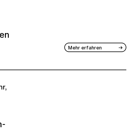
ben
Mehr erfahren
r,
h-