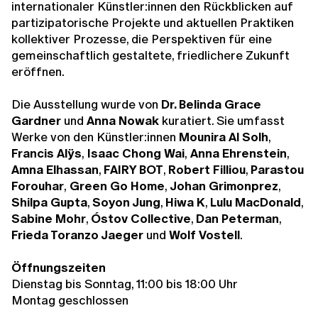
internationaler Künstler:innen den Rückblicken auf
partizipatorische Projekte und aktuellen Praktiken
kollektiver Prozesse, die Perspektiven für eine
gemeinschaftlich gestaltete, friedlichere Zukunft
eröffnen.
Die Ausstellung wurde von
Dr. Belinda Grace
Gardner
und
Anna Nowak
kuratiert. Sie umfasst
Werke von den Künstler:innen
Mounira Al Solh
,
Francis Alÿs
,
Isaac Chong Wai
,
Anna Ehrenstein
,
Amna Elhassan
,
FAIRY BOT
,
Robert Filliou
,
Parastou
Forouhar
,
Green Go Home
,
Johan Grimonprez
,
Shilpa Gupta
,
Soyon Jung
,
Hiwa K
,
Lulu MacDonald
,
Sabine Mohr
,
Óstov Collective
,
Dan Peterman
,
Frieda Toranzo Jaeger
und
Wolf Vostell
.
Öffnungszeiten
Dienstag bis Sonntag, 11:00 bis 18:00 Uhr
Montag geschlossen