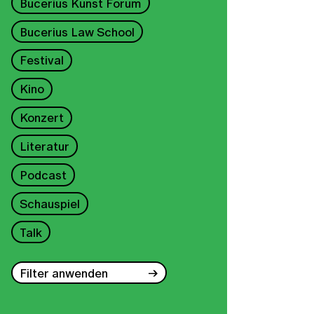
Bucerius Kunst Forum
Bucerius Law School
Festival
Kino
Konzert
Literatur
Podcast
Schauspiel
Talk
Filter anwenden