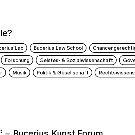
ie?
cerius Lab
Bucerius Law School
Chancengerechti
Forschung
Geistes- & Sozialwissenschaft
Gove
r
Musik
Politik & Gesellschaft
Rechtswissens
“ – Bucerius Kunst Forum