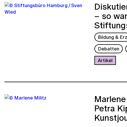
Diskutie
– so wa
Stiftun
Bildung & Er
Debatten
Artikel
Marlene 
Petra Ki
Kunstjo