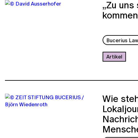
„Zu uns
kommen,
Bucerius La
Artikel
Wie ste
Lokaljou
Nachric
Mensch