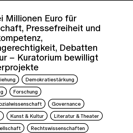
i Millionen Euro für
haft, Pressefreiheit und
ompetenz,
gerechtigkeit, Debatten
ur – Kuratorium bewilligt
erprojekte
ziehung
Demokratiestärkung
ng
Forschung
ozialwissenschaft
Governance
s
Kunst & Kultur
Literatur & Theater
ellschaft
Rechtswissenschaften