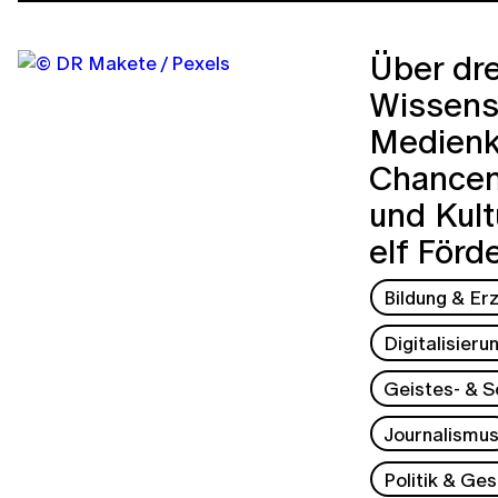
Über dre
Wissensc
Medienk
Chancen
und Kult
elf Förd
Bildung & Er
Digitalisieru
Geistes- & S
Journalismu
Politik & Ges