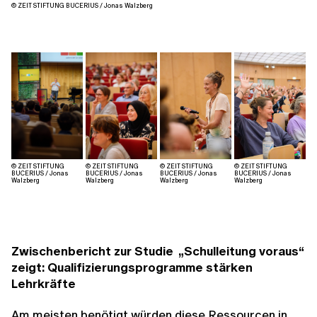
© ZEIT STIFTUNG BUCERIUS / Jonas Walzberg
© ZEIT STIFTUNG
© ZEIT STIFTUNG
© ZEIT STIFTUNG
© ZEIT STIFTUNG
BUCERIUS / Jonas
BUCERIUS / Jonas
BUCERIUS / Jonas
BUCERIUS / Jonas
Walzberg
Walzberg
Walzberg
Walzberg
Zwischenbericht zur Studie „Schulleitung voraus“
zeigt: Qualifizierungsprogramme stärken
Lehrkräfte
Am meisten benötigt würden diese Ressourcen in