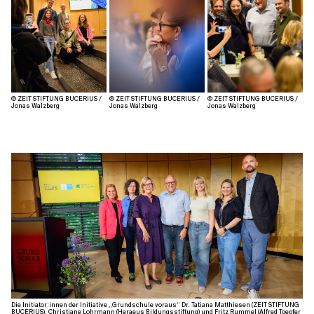
© ZEIT STIFTUNG BUCERIUS /
© ZEIT STIFTUNG BUCERIUS /
© ZEIT STIFTUNG BUCERIUS /
Jonas Walzberg
Jonas Walzberg
Jonas Walzberg
Die Initiator:innen der Initiative „Grundschule voraus“ Dr. Tatiana Matthiesen (ZEIT STIFTUNG
BUCERIUS), Christiane Lohrmann (Heraeus Bildungsstiftung) und Fritz Rummel (Alfred Toepfer