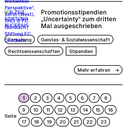
Promotionsstipendien
„Uncertainty“ zum dritten
Mal ausgeschrieben
Forschung
Geistes- & Sozialwissenschaft
Rechtswissenschaften
Stipendien
Mehr erfahren
1
2
3
4
5
6
7
8
9
10
11
12
13
14
15
16
Seite
17
18
19
20
21
22
23