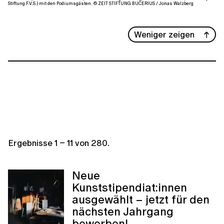
Stiftung F.V.S.) mit den Podiumsgästen. © ZEIT STIFTUNG BUCERIUS / Jonas Walzberg
Weniger zeigen
Ergebnisse
1
–
11
von
280
.
Neue
Kunststipendiat:innen
ausgewählt – jetzt für den
nächsten Jahrgang
bewerben!