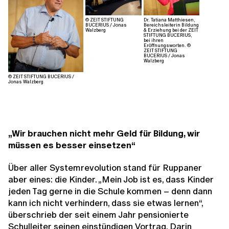
© ZEIT STIFTUNG
Dr. Tatiana Matthiesen,
BUCERIUS / Jonas
Bereichsleiterin Bildung
Walzberg
& Erziehung bei der ZEIT
STIFTUNG BUCERIUS,
bei ihren
Eröffnungsworten. ©
ZEIT STIFTUNG
BUCERIUS / Jonas
Walzberg
© ZEIT STIFTUNG BUCERIUS /
Jonas Walzberg
„Wir brauchen nicht mehr Geld für Bildung, wir
müssen es besser einsetzen“
Über aller Systemrevolution stand für Ruppaner
aber eines: die Kinder. „Mein Job ist es, dass Kinder
jeden Tag gerne in die Schule kommen – denn dann
kann ich nicht verhindern, dass sie etwas lernen“,
überschrieb der seit einem Jahr pensionierte
Schulleiter seinen einstündigen Vortrag. Darin