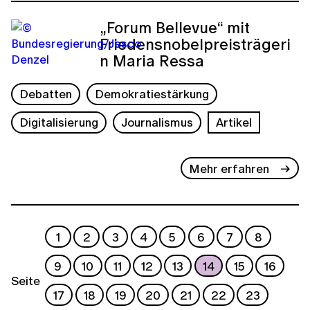
„Forum Bellevue“ mit
Friedensnobelpreisträgeri
n Maria Ressa
Debatten
Demokratiestärkung
Digitalisierung
Journalismus
Artikel
Mehr erfahren
1
2
3
4
5
6
7
8
9
10
11
12
13
14
15
16
Seite
17
18
19
20
21
22
23