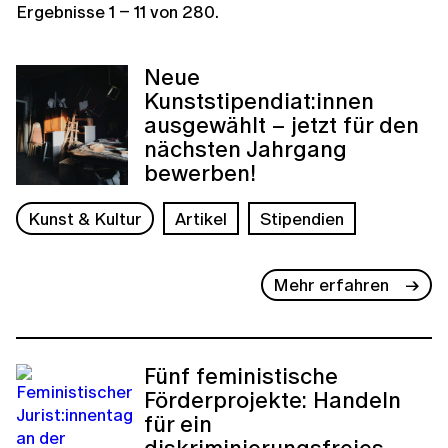
Ergebnisse
1
–
11
von
280
.
Neue
Kunststipendiat:innen
ausgewählt – jetzt für den
nächsten Jahrgang
bewerben!
Kunst & Kultur
Artikel
Stipendien
Mehr erfahren
Fünf feministische
Förderprojekte: Handeln
für ein
diskriminierungsfreies