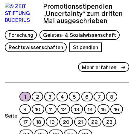
Promotionsstipendien
„Uncertainty“ zum dritten
Mal ausgeschrieben
Forschung
Geistes- & Sozialwissenschaft
Rechtswissenschaften
Stipendien
Mehr erfahren
1
2
3
4
5
6
7
8
9
10
11
12
13
14
15
16
Seite
17
18
19
20
21
22
23