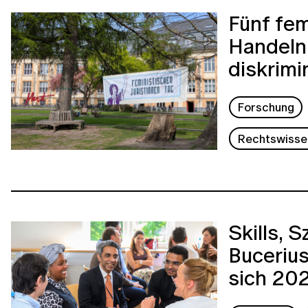
Fünf fem
Handeln 
diskrimi
Forschung
Rechtswisse
Skills, 
Buceriu
sich 20