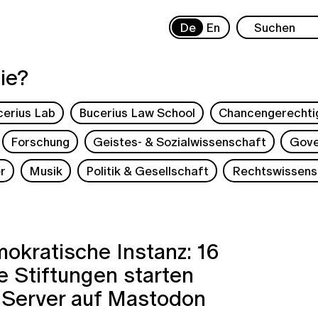
De
En
ie?
cerius Lab
Bucerius Law School
Chancengerechti
Forschung
Geistes- & Sozialwissenschaft
Gove
r
Musik
Politik & Gesellschaft
Rechtswissens
okratische Instanz: 16
 Stiftungen starten
 Server auf Mastodon