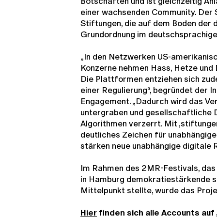
Botschaften und ist gleichzeitig Anl
einer wachsenden Community. Der Se
Stiftungen, die auf dem Boden der
Grundordnung im deutschsprachigen
„In den Netzwerken US-amerikanisc
Konzerne nehmen Hass, Hetze und 
Die Plattformen entziehen sich zu
einer Regulierung“, begründet der I
Engagement. „Dadurch wird das Ver
untergraben und gesellschaftliche
Algorithmen verzerrt. Mit ‚stiftungen
deutliches Zeichen für unabhängig
stärken neue unabhängige digitale 
Im Rahmen des 2MR-Festivals, das 
in Hamburg demokratiestärkende so
Mittelpunkt stellte, wurde das Proje
Hier
finden sich alle Accounts auf 