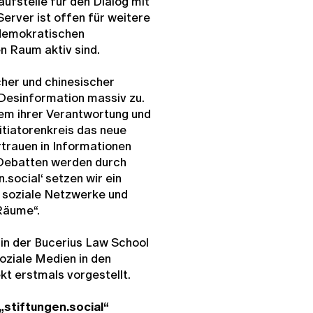
aufstelle für den Dialog mit
rver ist offen für weitere
 demokratischen
 Raum aktiv sind.
her und chinesischer
Desinformation massiv zu.
dem ihrer Verantwortung und
nitiatorenkreis das neue
trauen in Informationen
 Debatten werden durch
.social‘ setzen wir ein
e soziale Netzwerke und
Räume“.
in der Bucerius Law School
ziale Medien in den
kt erstmals vorgestellt.
„stiftungen.social“