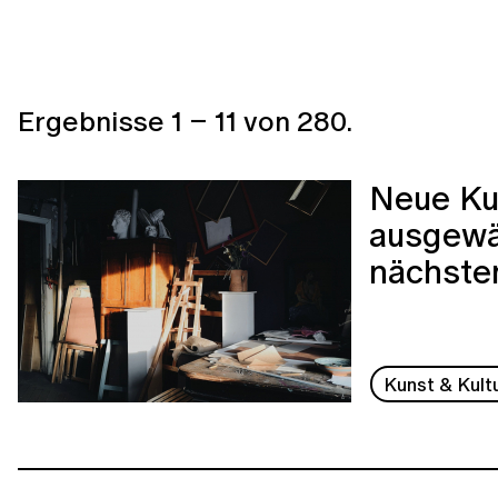
Ergebnisse
1
–
11
von
280
.
Neue Ku
ausgewäh
nächste
Kunst & Kult