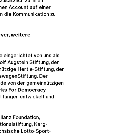
zusätzlich zu ihren
inen Account auf einer
um die Kommunikation zu
rver, weitere
e eingerichtet von uns als
f Augstein Stiftung, der
ützige Hertie-Stiftung, der
kswagenStiftung. Der
de von der gemeinnützigen
rks For Democracy
iftungen entwickelt und
lianz Foundation,
ionalstiftung, Karg-
ächsische Lotto-Sport-