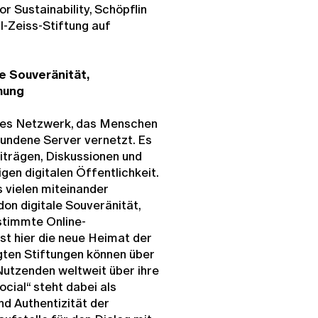
r Sustainability, Schöpflin
l-Zeiss-Stiftung auf
le Souveränität,
mung
ales Netzwerk, das Menschen
undene Server vernetzt. Es
iträgen, Diskussionen und
igen digitalen Öffentlichkeit.
 vielen miteinander
n digitale Souveränität,
stimmte Online-
ist hier die neue Heimat der
igten Stiftungen können über
 Nutzenden weltweit über ihre
cial“ steht dabei als
nd Authentizität der