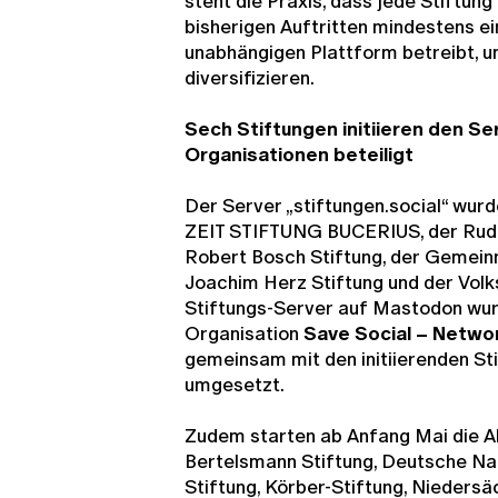
steht die Praxis, dass jede Stiftung 
bisherigen Auftritten mindestens e
unabhängigen Plattform betreibt, 
diversifizieren.
Sech Stiftungen initiieren den Se
Organisationen beteiligt
Der Server „stiftungen.social“ wurd
ZEIT STIFTUNG BUCERIUS, der Rudol
Robert Bosch Stiftung, der Gemeinn
Joachim Herz Stiftung und der Vol
Stiftungs-Server auf Mastodon wur
Organisation
Save Social – Netwo
gemeinsam mit den initiierenden St
umgesetzt.
Zudem starten ab Anfang Mai die Al
Bertelsmann Stiftung, Deutsche Nat
Stiftung, Körber-Stiftung, Nieders